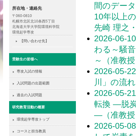
間のデータ
所在地・連絡先
10年以上
〒060-0810
札幌市北区北10条西5丁目
先崎 理之
北海道大学大学院環境科学院
環境起学専攻
2026-0
【問い合わせ先】
わる～騒音
～（准教授
受験生の皆様へ
2026-0
専攻入試の情報
川」の流れ
入試問題の出題範囲
2026-0
過去の入試問題
転換 ―脱
研究教育活動の概要
―（准教授
環境起学専攻トップ
2026-0
コースと担当教員