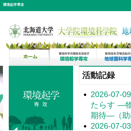
環境起学専攻
活動記録
2026-0
たらす ―
期待―（助
2026-0