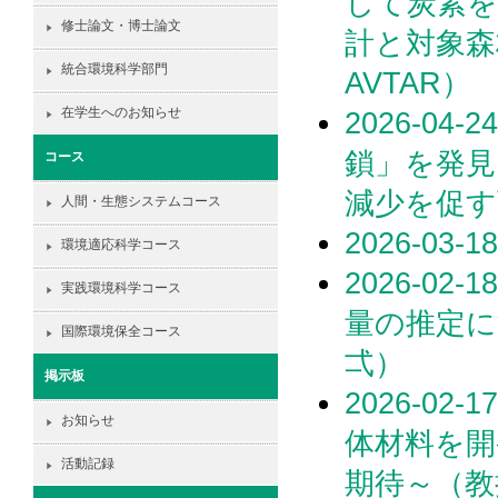
して炭素
修士論文・博士論文
計と対象森
統合環境科学部門
AVTAR）
在学生へのお知らせ
2026-0
鎖」を発見
コース
減少を促す
人間・生態システムコース
2026-0
環境適応科学コース
2026-0
実践環境科学コース
量の推定に
国際環境保全コース
弌）
掲示板
2026-0
お知らせ
体材料を開
活動記録
期待～（教