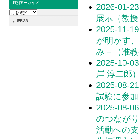
月別アーカイブ
2026-01-2
月
展示（教授
別
RSS
ア
2025-1
ー
カ
が明かす、
イ
み－（准教
ブ
2025-1
岸 淳⼆郎
2025-08
試験に参加
2025-0
のつながり
活動への