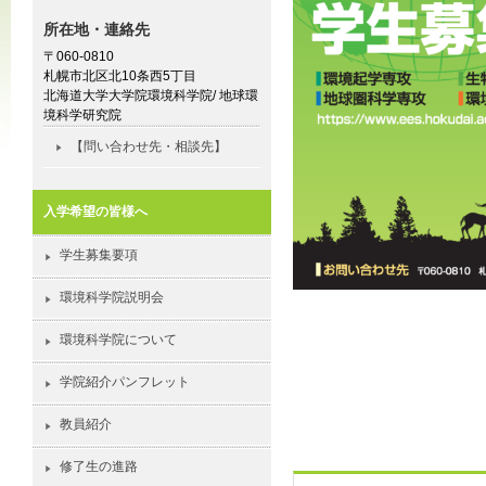
所在地・連絡先
〒060-0810
札幌市北区北10条西5丁目
北海道大学大学院環境科学院/ 地球環
境科学研究院
【問い合わせ先・相談先】
入学希望の皆様へ
学生募集要項
環境科学院説明会
環境科学院について
学院紹介パンフレット
教員紹介
修了生の進路