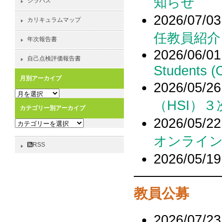
知らせ
シラバス
2026/07/03
カリキュラムマップ
任教員紹介
年次報告書
2026/06/01
自己点検評価報告書
Students (
月別アーカイブ
2026/05/26
月
（HSI）
別
カテゴリー別アーカイブ
ア
2026/05/22
カ
ー
テ
カ
オンライ
ゴ
イ
RSS
リ
ブ
2026/05/19
ー
別
ア
教員公募
ー
カ
イ
2026/07/23