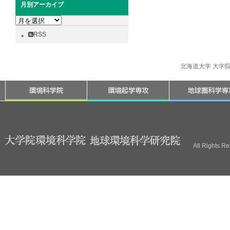
月別アーカイブ
月
別
RSS
ア
ー
カ
北海道大学 大学
イ
ブ
All Rights R