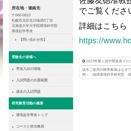
佐藤友徳准教
所在地・連絡先
でご覧くださ
〒060-0810
札幌市北区北10条西5丁目
詳細はこちら
北海道大学大学院環境科学院
環境起学専攻
https://www.h
【問い合わせ先】
受験生の皆様へ
2023年第１回中間発表プ
専攻入試の情報
淡水二枚貝の限界集落はなぜ
明～（地球環境科学研究院 
入試問題の出題範囲
過去の入試問題
研究教育活動の概要
環境起学専攻トップ
コースと担当教員