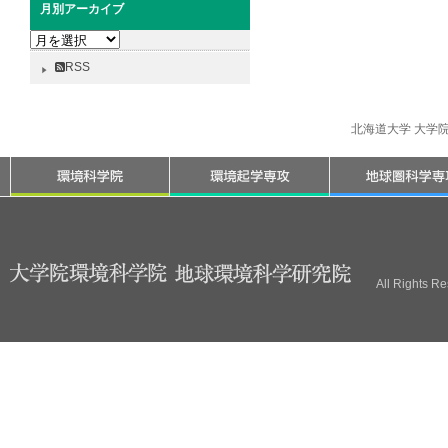
月別アーカイブ
月
別
RSS
ア
ー
カ
北海道大学 大学
イ
ブ
All Rights R