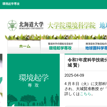
環境起学専攻
令和7年度科学技術
城 賢）
2025-04-09
4 ⽉ 8 ⽇（⽕）に⽂
され、⼤城賢准教授 が
詳しくは
こちら
。