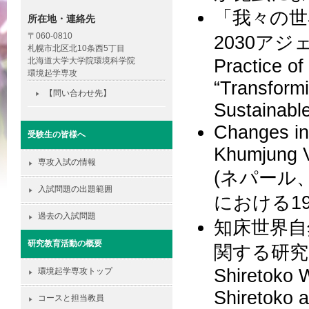
「我々の世
所在地・連絡先
〒060-0810
2030ア
札幌市北区北10条西5丁目
Practice of
北海道大学大学院環境科学院
環境起学専攻
“Transformi
【問い合わせ先】
Sustainabl
Changes in 
受験生の皆様へ
Khumjung V
専攻入試の情報
(ネパール
入試問題の出題範囲
における1
過去の入試問題
知床世界自
研究教育活動の概要
関する研究 (Re
Shiretoko W
環境起学専攻トップ
Shiretoko a
コースと担当教員