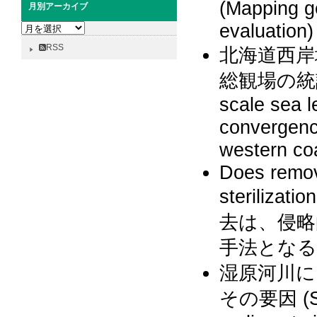
(Mapping ge
月別アーカイブ
evaluation)
月
別
RSS
北海道西岸
ア
ー
総観場の統計解析 
カ
scale sea l
イ
ブ
convergence
western co
Does remov
sterilizat
去は、侵略
手法となる
湿原河川に
その要因 (Spat