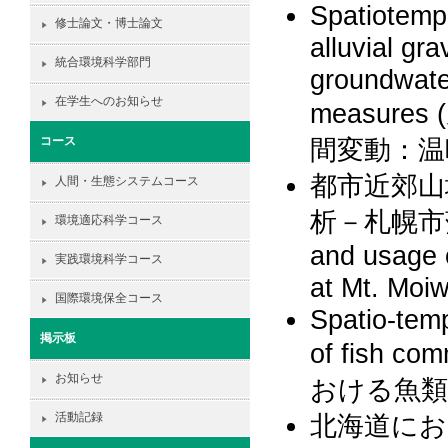
Spatiotemp
修士論文・博士論文
alluvial gr
統合環境科学部門
groundwate
在学生へのお知らせ
measur
間変動：温
コース
都市近郊山
人間・生態システムコース
析－札幌市藻岩
環境適応科学コース
and usage o
実践環境科学コース
at Mt. Moi
国際環境保全コース
Spatio-tem
掲示板
of fish c
お知らせ
おける魚類
北海道にお
活動記録