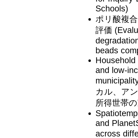
Schools)
ポリ酸複合
評価 (Evalua
degradatio
beads comp
Household w
and low-inc
municipali
カル、ア
所得世帯の
Spatiotemp
and PlanetS
across di