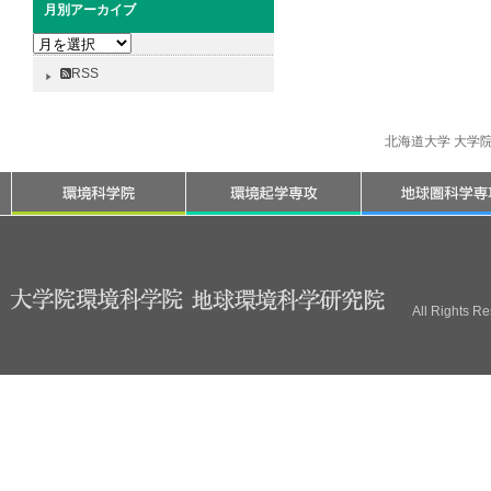
月別アーカイブ
月
別
RSS
ア
ー
カ
北海道大学 大学
イ
ブ
All Rights R