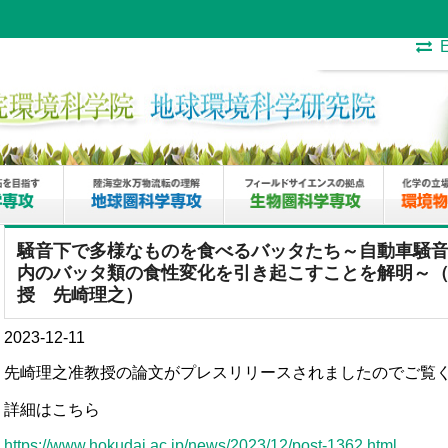
E
騒音下で多様なものを食べるバッタたち～自動車騒
内のバッタ類の食性変化を引き起こすことを解明～
授 先崎理之）
2023-12-11
先崎理之准教授の論文がプレスリリースされましたのでご覧
詳細はこちら
https://www.hokudai.ac.jp/news/2023/12/post-1362.html