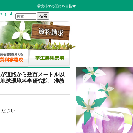
環境科学の開拓を目指す
nglish
検
索:
音が道路から数百メートル以
（地球環境科学研究院 准教
ください。