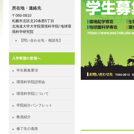
所在地・連絡先
〒060-0810
札幌市北区北10条西5丁目
北海道大学大学院環境科学院/ 地球環
境科学研究院
【問い合わせ先・相談先】
入学希望の皆様へ
学生募集要項
環境科学院説明会
環境科学院について
学院紹介パンフレット
教員紹介
修了生の進路