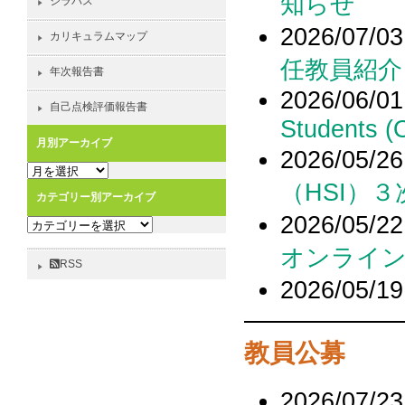
知らせ
シラバス
2026/07/03
カリキュラムマップ
任教員紹介
年次報告書
2026/06/01
自己点検評価報告書
Students (
月別アーカイブ
2026/05/26
月
（HSI）
別
カテゴリー別アーカイブ
ア
2026/05/22
カ
ー
テ
カ
オンライ
ゴ
イ
RSS
リ
ブ
2026/05/19
ー
別
ア
教員公募
ー
カ
イ
2026/07/23