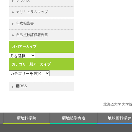
シラバス
カリキュラムマップ
年次報告書
自己点検評価報告書
月別アーカイブ
月
別
カテゴリー別アーカイブ
ア
カ
ー
テ
カ
ゴ
イ
RSS
リ
ブ
ー
別
北海道大学 大学
ア
ー
カ
イ