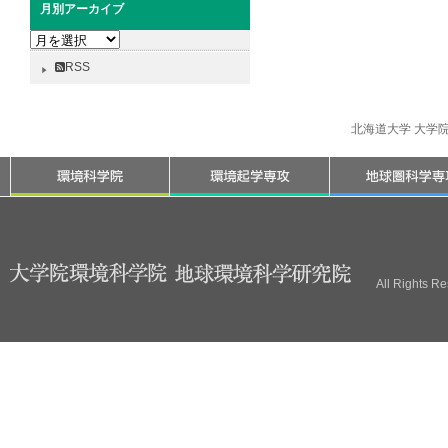
月別アーカイブ
月
別
RSS
ア
ー
カ
北海道大学 大学
イ
ブ
All Rights R