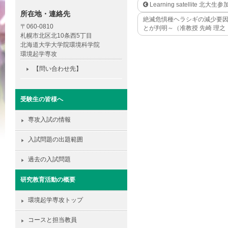
Learning satellite 北大
所在地・連絡先
絶滅危惧種ヘラシギの減少要因
〒060-0810
とが判明～（准教授 先崎 理之
札幌市北区北10条西5丁目
北海道大学大学院環境科学院
環境起学専攻
【問い合わせ先】
受験生の皆様へ
専攻入試の情報
入試問題の出題範囲
過去の入試問題
研究教育活動の概要
環境起学専攻トップ
コースと担当教員