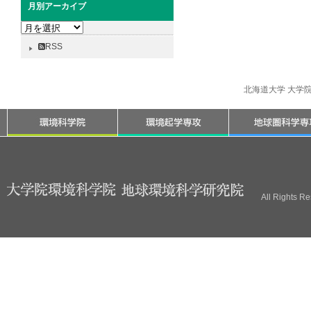
月別アーカイブ
月
別
RSS
ア
ー
カ
北海道大学 大学
イ
ブ
All Rights R