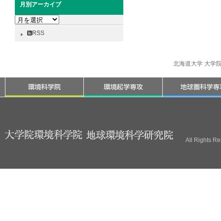
月別アーカイブ
月
別
RSS
ア
ー
カ
北海道大学 大学
イ
ブ
All Rights R