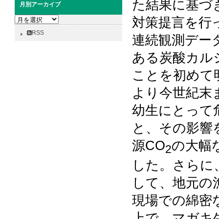
た結果に基づ
月別アーカイブ
月
対策提言を行
別
RSS
連続観測デー
ア
ー
ある炭酸カル
カ
イ
ことを初めて
ブ
より今世紀末
幼生にとって
と、その影響
源CO
の大幅
2
した。さらに
して、地元の
現場での綿密
上で、マガキ