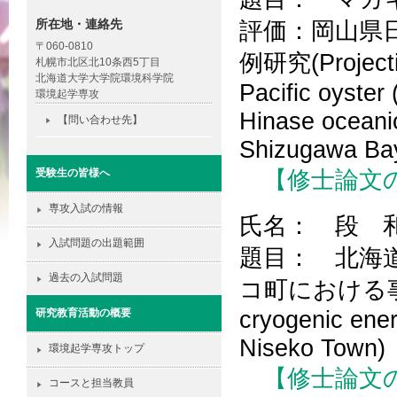
所在地・連絡先
評価：岡山県
〒060-0810
例研究(Projecting
札幌市北区北10条西5丁目
北海道大学大学院環境科学院
Pacific oyster
環境起学専攻
Hinase oceanic
【問い合わせ先】
Shizugawa Bay
【修士論文
受験生の皆様へ
専攻入試の情報
氏名： 段 
入試問題の出題範囲
題目： 北海
過去の入試問題
コ町における事例研究
cryogenic ener
研究教育活動の概要
Niseko Town)
環境起学専攻トップ
【修士論文
コースと担当教員