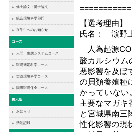
===========
修士論文・博士論文
統合環境科学部門
【選考理由】
在学生へのお知らせ
氏名： 濵野
コース
人為起源CO
人間・生態システムコース
酸カルシウム
環境適応科学コース
悪影響を及ぼ
実践環境科学コース
の貝類養殖種
国際環境保全コース
かっていない
掲示板
主要なマガキ
と宮城県南三
お知らせ
性化影響の現
活動記録