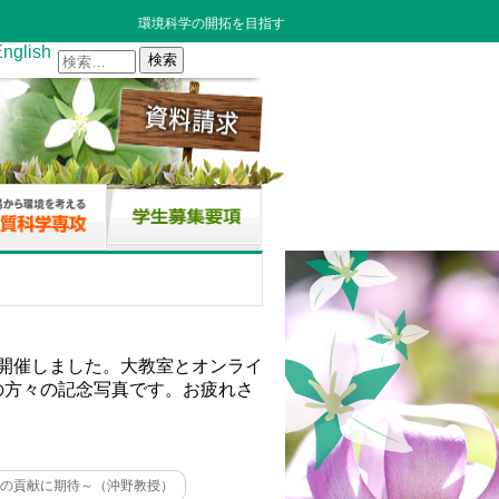
環境科学の開拓を目指す
nglish
検
索:
を開催しました。大教室とオンライ
の方々の記念写真です。お疲れさ
の貢献に期待～（沖野教授）