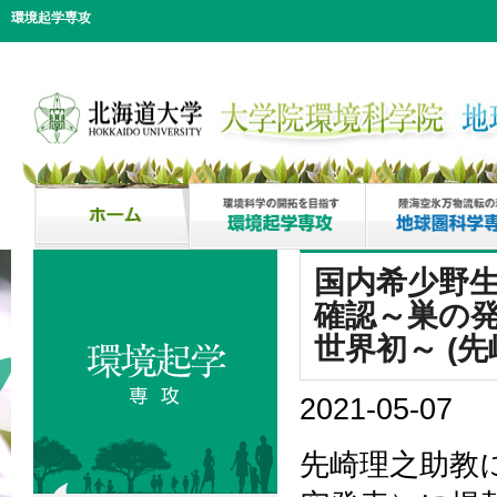
環境起学専攻
国内希少野
確認～巣の発
世界初～ (
2021-05-07
先崎理之助教