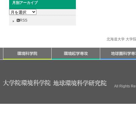
月別アーカイブ
月
別
RSS
ア
ー
カ
北海道大学 大学
イ
ブ
All Rights R