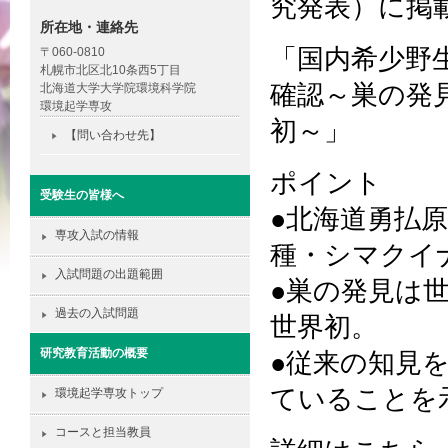
究発表）に掲
所在地・連絡先
「国内希少野
〒060-0810
札幌市北区北10条西5丁目
確認～巣の発
北海道大学大学院環境科学院
環境起学専攻
初～」
【問い合わせ先】
ポイント
受験生の皆様へ
●北海道勇払
専攻入試の情報
種・シマクイ
入試問題の出題範囲
●巣の発見は
過去の入試問題
世界初。
研究教育活動の概要
●従来の知見
ていることを
環境起学専攻トップ
コースと担当教員