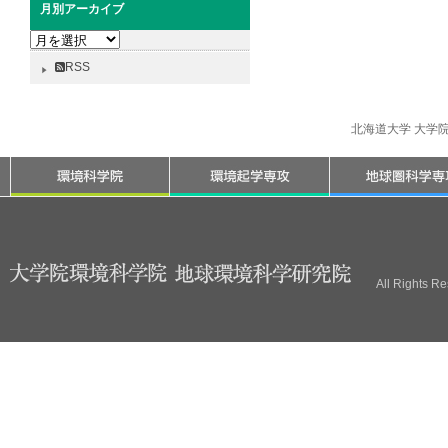
月別アーカイブ
月
別
RSS
ア
ー
カ
北海道大学 大学
イ
ブ
All Rights R