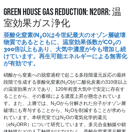
GREEN HOUSE GAS REDUCTION: N2ORR: 温
室効果ガス浄化
亜酸化窒素(N
O)は今世紀最大のオゾン層破壊
2
物質であるとともに、温室効果係数がCO
の
2
300倍以上もあり、大気中濃度が今も増加し続
けています。再生可能エネルギーによる無害化
が有効です。
硝酸から窒素への脱窒過程で起こる多段階還元反応の最終
段階で生成する亜酸化窒素(N
O)が二酸化炭素の310倍以上
2
の温室効果ガスであり、120年程度大気中で安定に存在す
ることから、その蓄積による濃度上昇が懸念されていま
す。また、上層では、N
Oから分解された分子がオゾン層
2
破壊にも寄与することから、N
Oを削減することが求めら
2
れています。本研究室ではN
Oの電気化学的還元
2
（eN
ORR）について研究しています。多元合金触媒や錯
2
体触媒などの人工触媒だけではなく、亜酸化窒素還元酵素