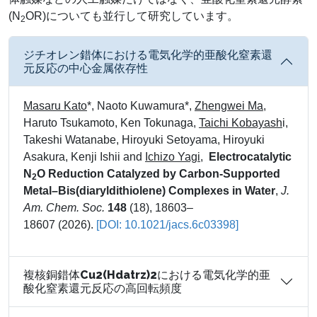
(N
OR)についても並行して研究しています。
2
ジチオレン錯体における電気化学的亜酸化窒素還
元反応の中心金属依存性
Masaru Kato
*, Naoto Kuwamura*,
Zhengwei Ma
,
Haruto Tsukamoto, Ken Tokunaga,
Taichi Kobayash
i,
Takeshi Watanabe, Hiroyuki Setoyama, Hiroyuki
Asakura, Kenji Ishii and
Ichizo Yagi
,
Electrocatalytic
N
O Reduction Catalyzed by Carbon-Supported
2
Metal–Bis(diaryldithiolene) Complexes in Water
,
J.
Am. Chem. Soc.
148
(18), 18603–
18607 (2026).
[DOI: 10.1021/jacs.6c03398]
複核銅錯体Cu2(Hdatrz)2における電気化学的亜
酸化窒素還元反応の高回転頻度