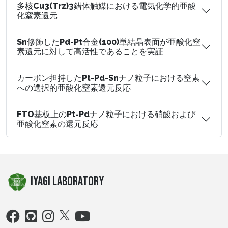
多核Cu3(Trz)3錯体触媒における電気化学的亜酸
化窒素還元
Sn修飾したPd-Pt合金(100)単結晶表面が亜酸化窒
素還元に対して高活性であることを実証
カーボン担持したPt-Pd-Snナノ粒子における窒素
への選択的亜酸化窒素還元反応
FTO基板上のPt-Pdナノ粒子における硝酸および
亜酸化窒素の還元反応
iyagi Laboratory