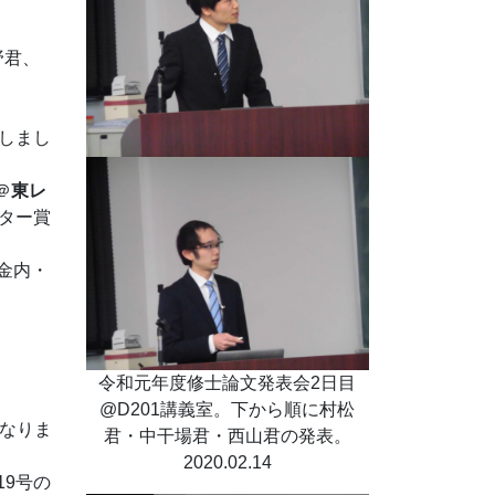
野君、
しまし
＠
東レ
ター賞
金内・
令和元年度修士論文発表会2日目
@D201講義室。下から順に村松
になりま
君・中干場君・西山君の発表。
2020.02.14
9号の