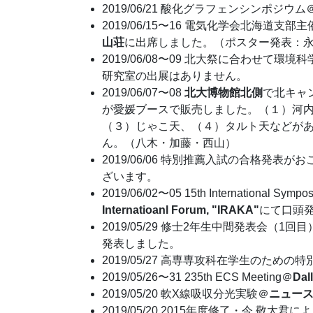
2019/06/21 酸化グラフェンシンポジウム
2019/06/15〜16 電気化学会北海道
山荘
に出席しました。（ポスター発表：
2019/06/08〜09 北大祭に合わせ
研究室の出展はありません。
2019/06/07〜08
北大博物館北側
で北キャ
が愛媛ブースで販売しました。（１）河
（３）じゃこ天、（４）タルト天などがあ
ん。（八木・加藤・西山）
2019/06/06 特別推薦入試の合格発
ざいます。
2019/06/02〜05 15th International Sympos
Internatioanl Forum, "IRAKA"
にて口頭
2019/05/29 修士2年生中間発表会（1回目
発表しました。
2019/05/27 高専専攻科在学生のための
2019/05/26〜31 235th ECS Meeting＠
Dal
2019/05/20 軟X線吸収分光実験＠
ニュース
2019/05/20 2015年度修了・今 