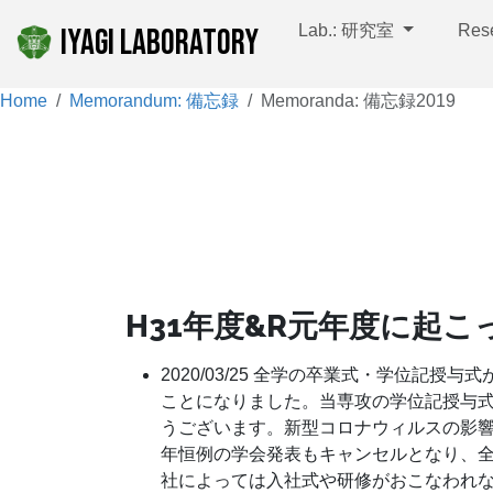
Lab.: 研究室
Res
IYAGI LABORATORY
Home
Memorandum: 備忘録
Memoranda: 備忘録2019
H31年度&R元年度に起こ
2020/03/25 全学の卒業式・学位記
ことになりました。当専攻の学位記授与
うございます。新型コロナウィルスの影響
年恒例の学会発表もキャンセルとなり、
社によっては入社式や研修がおこなわれ