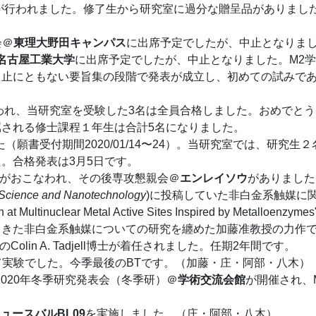
が行われました。修了生から研究室に過分な贈呈品がありまし
会＠
東理大野田キャンパス
に出席予定でしたが、中止となりま
名古屋工業大学
に出席予定でしたが、中止となりました。M2学
中止にともない要旨集の段階で発表が成立し、初めての試みで
おこなわれ、当研究室を受験した3名は全員合格しました。おめでと
される修士課程１年生は合計5名になりました。
ました（願書受付期間2020/01/14〜24）。当研究室では、研究生
。合格発表は3月5日です。
がおこなわれ、その後専攻懇親会＠
エンレイソウ
がありました
e Science and Nanotechnology
)に投稿していた非白金系触媒に
n at Multinuclear Metal Active Sites Inspired by Metalloenzym
てきた非白金系触媒についての研究を纏めた加藤准教授の力作
員のColin A. Tadjell博士が着任されました。任期2年間です。
て実験でした。今季最後のBTです。（加藤・庄・阿部・八木）
支部2020年冬季研究発表会（冬季研）＠
学術交流会館
が開催され、
ュースバルBL09
を実施しました。（庄・阿部・八木）