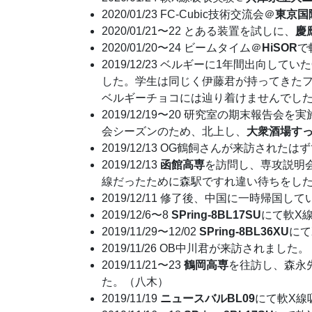
2020/01/23 FC-Cubic技術交流会＠
東京国
2020/01/21〜22 とある装置を試しに、
慶
2020/01/20〜24 ビームタイム＠
HiSOR
で
2019/12/23 ベルギーに1年間出向し
した。学生は同じく伊藤君が持ってきたフィ
ベルギーチョコには辿り着けませんでし
2019/12/19〜20 研究室の期末報
会シーズンのため、北上し、
大衆酒場す
2019/12/13 OG鶴飼さんが来訪されたは
2019/12/13
函館高専
を訪問し、専攻説明
線だったために森駅ですれ違い待ちをした
2019/12/11 修了後、中国に一時帰
2019/12/6〜8
SPring-8BL17SU
にて軟X
2019/11/29〜12/02
SPring-8BL36XU
にて
2019/11/26 OB中川君が来訪されました。
2019/11/21〜23
鶴岡高専
を往訪し、森永
た。（八木）
2019/11/19
ニュースバルBL09
にて軟X線