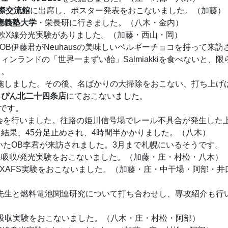
際交流館
に出席し、ポスター発表をおこないました。（加藤）
應義塾大学
・栄長研に行きました。（八木・金内）
軟X線分光実験がありました。（加藤・西山・岡）
ていたOB伊藤君がNeuhausの美味しいベルギーチョコを持って来訪
ンランドの「世界一まずい飴」Salmiakkiを食べないと、限
た。
告会を実施しました。その後、名ばかりの大掃除をおこない、打ち上げ
っぴん北二十四条店
にておこないました。
ずです。
会を行いました。往路の姫川信号場でレール不具合が発生した
結果、45分足止めされ、4時間半かかりました。（八木）
国していたOB李君が来訪されました。3月まで札幌にいるそうです。
線吸収/発光実験をおこないました。（加藤・庄・村松・八木）
XAFS実験をおこないました。（加藤・庄・中干場・阿部・井
先生と燃料電池関連研究について打ち合わせし、専攻紹介も行
吸収実験をおこないました。（八木・庄・村松・阿部）