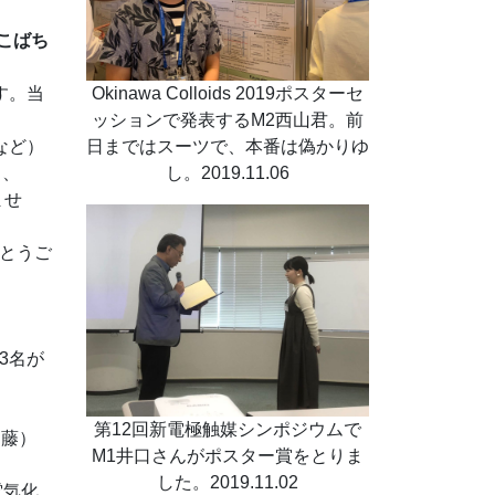
こばち
Okinawa Colloids 2019ポスターセ
す。当
ッションで発表するM2西山君。前
日まではスーツで、本番は偽かりゆ
など）
し。2019.11.06
ス、
ませ
でとうご
3名が
第12回新電極触媒シンポジウムで
加藤）
M1井口さんがポスター賞をとりま
した。2019.11.02
電気化