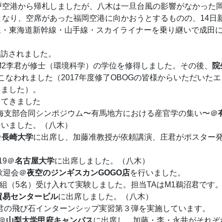
戸空港から帰札しましたが、八木は一旦台風の影響がなかった
となり、空席があった福岡空港に向かおうとするものの、14日
線・東海道新幹線・山手線・スカイライナーを乗り継いで成田
君が来訪されました。
われ、M2李君が修士（環境科学）の学位を修得しました。その後、
院
なわれました（2017年度修了OBOGの皆様からいただいた
きました）。
ってきました
支部・東海支部合同シンポジウム〜有馬地方における産官学の集い〜＠
ないました。（八木）
＠
長崎大学
に出席し、加藤准教授が依頼講演、庄君がポスター
19＠
名古屋大学
に出席しました。（八木）
の歓迎会＠
夜空のジンギスカンGOGO店
を行いました。
座で1組（5名）受け入れて実験しました。担当TAはM1鵜沼君です
貿易センタービル
に出席しました。（八木）
研 佐藤君の飛び石インターンシップ実習第３弾を実施しています。
会＠
山梨大学甲府キャンパス
に出席し、加藤・李・永井がそれぞ