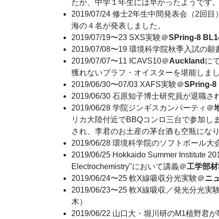
たが、中学１年生には早かったようです
2019/07/24 修士2年生中間発表会（2回目
海の４名が発表しました。
2019/07/19〜23 SXS実験＠
SPring-8 BL
2019/07/08〜19 環境科学院秋季入
2019/07/07〜11 ICAVS10＠
Auckland
に
獲れないブラフ・オイスターを堪能しま
2019/06/30〜07/03 XAFS実験＠
SPring-8
2019/06/30 石原知子博士研究員が退職
2019/06/28 学院ジンギスカンパーティ＠
リカ大陸付近でBBQコンロ三台で参加し
され、李君のお土産の茅台酒も空瓶になり
2019/06/28 環境科学院のソフトボ
2019/06/25 Hokkaido Summer Insti
Electrochemistry"において講義＠
工学部材
2019/06/24〜25 軟X線吸収分光実験＠
ニュ
2019/06/23〜25 軟X線吸収／発光分光実
木）
2019/06/22 山口大・堀川研のM1植