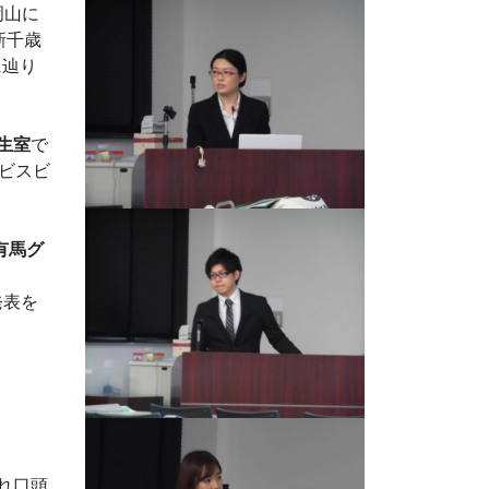
岡山に
新千歳
に辿り
生室
で
エビスビ
有馬グ
発表を
。
れ口頭