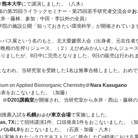
＠
熊本大学
にて講演しました。（八木）
支部主催の第35回ライラックセミナー・第25回若手研究者交流会＠
お
永井・藤林、参加：中田・李以外の全員）
て環境科学院の施設公開「知っておきたい環境科学」が開催されていま
ンパス展という名のもと、北大愛媛県人会（出身者、元在住者
内晩柑の生搾りジュース、（２）えひめみかんいよかんジュー
りましたが、8日中に完売となりました。9日の販売は行われ
表がおこなわれ、当研究室を受験した1名は無事合格しました。おめ
ium on Applied Bioinorganic Chemistry＠
Nara Kasugano
発表をおこないました。（加藤）
）＠
D201講義室
が開催され、当研究室から永井・西山・藤林の
特別推薦入試を
札幌
および
東京会場
で実施しました。
las, TX
にて招待講演1件、口頭発表1件をおこないました。（
バルBL9
をおこないました。（石原・加藤・八木）
敬太君により実施されたシクロデキストリンに接合したCo錯体における