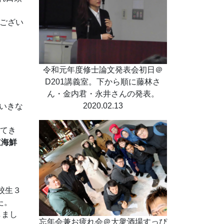
うござい
令和元年度修士論文発表会初日＠
。
D201講義室。下から順に藤林さ
ん・金内君・永井さんの発表。
2020.02.13
。いきな
れてき
道海鮮
。
高校生３
た。
しまし
忘年会兼お疲れ会＠大衆酒場すっぴ