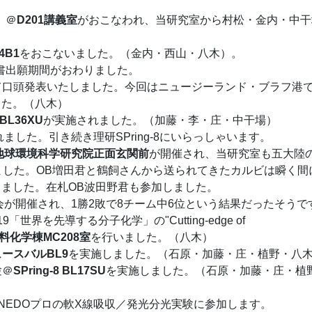
。
）＠
D201講義室
がおこなわれ、当研究室から村松・金内・中干
14B1
をおこないました。（金内・西山・八木）。
試の願書出願期間がおわりました。
て口頭発表いたしました。今回はニュージーランド・ブラフ港
した。（八木）
 BL36XU
が実施されました。（加藤・李・庄・中干場）
されました。引き続き理研SPring-8にいらっしゃいます。
地球環境科学研究院正面玄関前
が開催され、当研究室も五大陸
ました。OB増田君と鶴飼さんから送られてきたカルビは瞬く間
ました。在札OB波田野君も参加しました。
ール大会が開催され、1勝2敗で8チーム中6位という結果だったそうで
tute 2019「世界を先導する分子化学」の"Cutting-edge of
料化学棟MC208室
を行いました。（八木）
ースバルBL9
を実施しました。（石原・加藤・庄・植野・八
験＠
SPring-8 BL17SU
を実施しました。（石原・加藤・庄・植
野君がNEDOプロの軟X線吸収／発光分光実験に参加します。