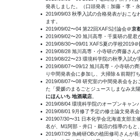
発表しました。（口頭発表：加藤・李・
2019/09/03 秋季入試の合格発表が
ます。
2019/09/02〜04 第22回XAFS討論会＠
京
2019/09/02〜20 旭川高専・千葉研
2019/08/30〜09/01 XAFS夏の学校2019＠
2019/08/28 旭川高専・小寺研の齊
2019/08/22〜23 環境科学院の秋季
2019/08/07〜09/12 旭川高専・
り中間発表会に参加し、大掃除＆前期打
2019/08/07〜08 研究室の中間発
た「愛媛のまるごとジュースしまなみ太
にほんいち 地酒蔵店
。
2019/08/04 環境科学院のオープン
2019/08/01 9月修了予定の修士論文発表
201907/30〜31 日本化学会北海道
名が、M1阿部・井口・鵜沼の指導のもと
2019/07/29 魚崎研OBの植田修司