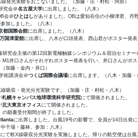
X線発光実験をおこないました。（加藤・庄・村松・阿部）
発研究会＠
名古屋大学
に出席しました。（八木）
OB会＠
ひとはし
がありました。OBは愛知在住の小柳津君、丹
が参加しました。（八木）
京都国際会館
に出席しました。（八木）
万国津梁館
に出席し、八木が口頭発表、西山君がポスター発表
池関連触媒研究会主催の第12回新電極触媒シンポジウム＆宿泊セミナー
・M1井口さんがそれぞれポスター発表を行い、井口さんがポス
。（加藤・金内・井口）
学会学術講演会＠
つくば国際会議場
に出席します。（八木・加藤・
L17SUにて軟X線吸収・発光分光実験です。（加藤・庄・村松・八木）
が
札幌キャンパス地球環境科学研究院
にて開催されました。
が
北大東京オフィス
にて開催されました。
士課程）の願書受付期間が終了しました。
tlanta
に出席しました。台風19号の影響で、全員が14日出発
：中干場・藤林、参加：八木）
9
にて軟X線吸収分光実験を実施しました。帰りの航空便は台風1