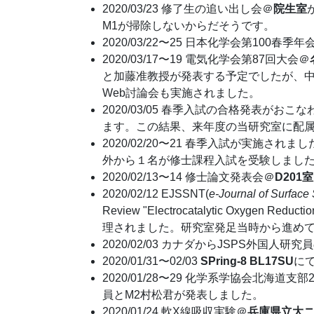
2020/03/23 修了生の追い出し会＠
院生室
M1が掃除しないからだそうです。
2020/03/22〜25 日本化学会第100春季年
2020/03/17〜19 電気化学会第87回大会＠
と加藤准教授が発表する予定でしたが、
Web討論会も実施されました。
2020/03/05 春季入試の合格発表が
ます。この結果、来年度の当研究室に配属
2020/02/20〜21 春季入試が実施され
外から１名が修士課程入試を受験しました
2020/02/13〜14 修士論文発表会＠
D201室
2020/02/12 EJSSNT(
e-Journal of Surfac
Review "Electrocatalytic Oxygen Reductio
理されました。研究室発足当時から進め
2020/02/03 カナダからJSPS外国人研究
2020/01/31〜02/03
SPring-8 BL17SU
に
2020/01/28〜29 化学系学協会北海道
員とM2村松君が発表しました。
2020/01/24 軟X線吸収実験＠
兵庫県立大ニ