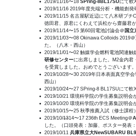
2019/11/16〜18
SPring-8BL17SU
にて軟
2019/11/16 2019年度先端分析・機能創
2019/11/15 名古屋駅近辺にて八木研プチ
徳田君、原君にくわえて浜松から齋藤君
2019/11/14〜15 第60回電池討論会＠
国立
2019/11/03〜08 Okinawa Colloids 2019＠
た。（八木・西山）
2019/11/01〜02 触媒学会燃料電
研修センター
に出席しました。M2金内君
を受賞しました。おめでとうございます
2019/10/28〜30 2019年日本表面真空
西山）
2019/10/24〜27 SPring-8 B
2019/10/21 環境科学院の学生募集説明会
2019/10/20 環境科学院の学生募集説明会
2019/10/15〜25 秋季推薦入試（修
2019/10/
13
14〜17 236th ECS Meeting＠
A
した。（口頭発表：加藤、ポスター発表
2019/10/11
兵庫県立大NewSUBARU BL