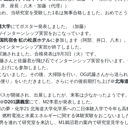
永井、座長：八木・加藤（代理））
おこなわれ、当研究室を受験した1名は無事合格しました。おめでと
都大学
にてポスター発表しました。（加藤）
の星君がインターンシップ実習をおこなっています。
国民宿舎 虹の松原ホテル
に参加します（阿部、井口、八木）
藤さんのインターンシップ実習が終了しました。
入試が実施されました。合格発表は9月3日（火）です。
小寺研の齊藤さんと佐藤君が飛び石でインターンシップ実習を行います
ち上げにも参加しました。
表会をおこないました。その後、大掃除を行い、OG武藤さんから送ら
陽便り」をいただきました。さらにその後前期打ち上げ＠
北海
キャンパスが開催され、出展しましたが、来客は少なかったようです
会＠
D201講義室
にて、M2李君が発表しました。
支部主催の夢・化学21 北海道大学化学系への二日体験入学で今年も
、燃料電池と水素エネルギーに関する体験実験をおこないまし
さんが長男を連れて研究室を来訪し、M1鵜沼君の案内で研究室見学を