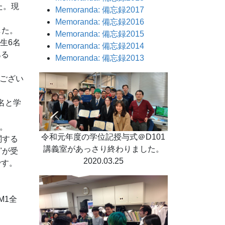
た。現
Memoranda: 備忘録2017
Memoranda: 備忘録2016
した。
Memoranda: 備忘録2015
生6名
Memoranda: 備忘録2014
ある
Memoranda: 備忘録2013
うござい
２名と学
。
令和元年度の学位記授与式＠D101
関する
講義室があっさり終わりました。
es"が受
2020.03.25
です。
M1全