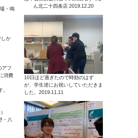
ん北二十四条店 2019.12.20
場・鳴
でしか
のアフ
に消費
10日ほど過ぎたので時効のはず
が、学生逹にお祝いしていただきま
す。
した。2019.11.11
木）
野・八