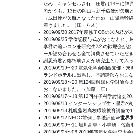
ため、キャンセルされ、庄君は13日に神
向かうも、13日の岡山→新千歳便が欠航
→成田便が欠航となったため、山陽新幹
着きました。（庄・八木）
2019/09/30 2017年度修了OBの米内
2019/09/25 学位記授与式がおこな
李君の追いコン兼研究生2名の歓迎会がおこ
ール詰め合わせも全て消費させていただ
謝思斉君と鄭锦航さんが研究生として入
2019/09/19〜20 電気化学会関西
ランドホテル
に出席し、基調講演をおこ
2019/09/18〜20 第124回触媒化学討論会
おこないました。（加藤・庄）
2019/09/17〜18 第13回分子科学討論会20
2019/09/13 インターンシップ生・星君
2019/09/13 札幌藻岩高校環境教育講
2019/09/12 NEDO前倒し事後評価＠
世界
2019/09/09〜11 旭川高専・小寺
2019/09/05〜06 2019年電気化学秋季大