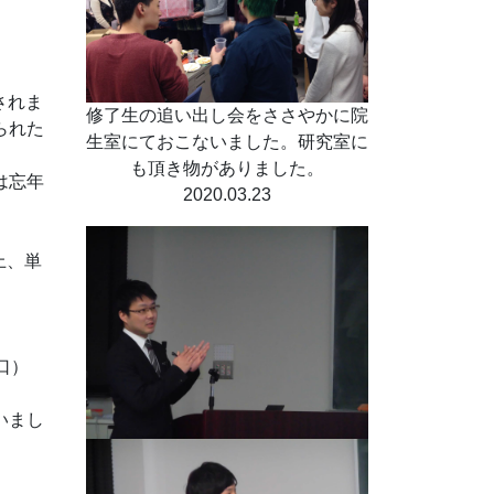
されま
修了生の追い出し会をささやかに院
られた
生室にておこないました。研究室に
も頂き物がありました。
は忘年
2020.03.23
上、単
口）
いまし