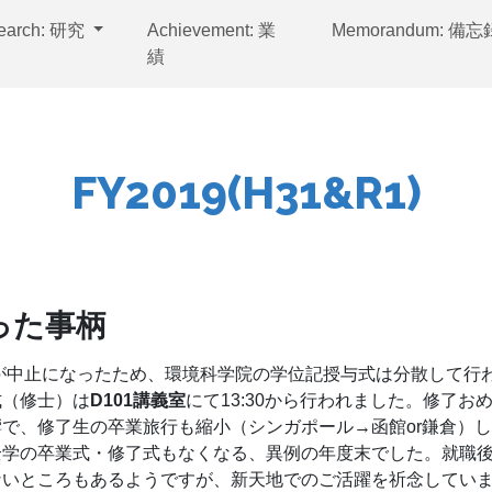
earch: 研究
Achievement: 業
Memorandum: 備
績
FY2019(H31&R1)
った事柄
授与式が中止になったため、環境科学院の学位記授与式は分散して行
式（修士）は
D101講義室
にて13:30から行われました。修了お
で、修了生の卒業旅行も縮小（シンガポール→函館or鎌倉）
全学の卒業式・修了式もなくなる、異例の年度末でした。就職
ないところもあるようですが、新天地でのご活躍を祈念してい