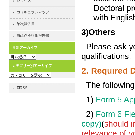
シラバス
Doctoral pr
カリキュラムマップ
with Englis
年次報告書
3)Others
自己点検評価報告書
Please ask y
月別アーカイブ
qualifications.
月
別
カテゴリー別アーカイブ
2. Required
ア
カ
ー
テ
カ
The following
ゴ
イ
RSS
リ
ブ
1)
Form 5 App
ー
別
2)
Form 6 Fie
ア
ー
copy)
(
should i
カ
relevance of y
イ