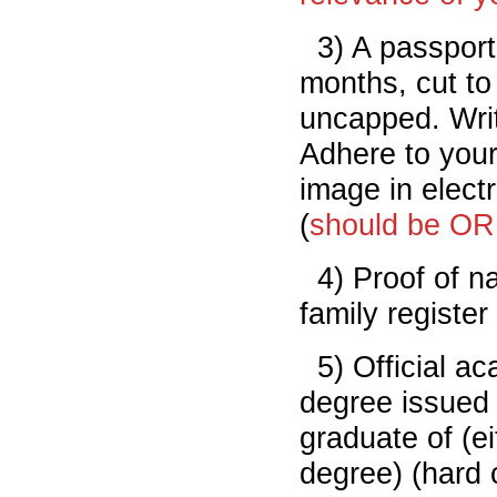
ブ
3) A passport
months, cut to
uncapped. Writ
Adhere to your
image in elect
(
should be O
4) Proof of n
family register
5) Official a
degree issued 
graduate of (e
degree) (hard 