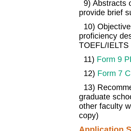
9) Abstracts 
provide brief 
10) Objective
proficiency des
TOEFL/IELTS J
11)
Form 9 
12)
Form 7 Ca
13) Recommend
graduate schoo
other faculty 
copy)
Application 