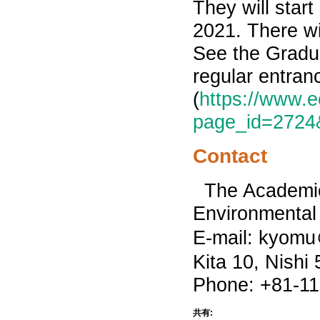
They will star
2021. There wi
See the Gradua
regular entran
(
https://www.e
page_id=2724
Contact
The Academic
Environmental 
E-mail: kyomu
Kita 10, Nishi
Phone: +81-11
共有: