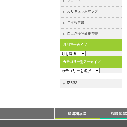
シラバス
カリキュラムマップ
年次報告書
自己点検評価報告書
月別アーカイブ
月
別
カテゴリー別アーカイブ
ア
カ
ー
テ
カ
ゴ
イ
RSS
リ
ブ
ー
別
ア
ー
カ
イ