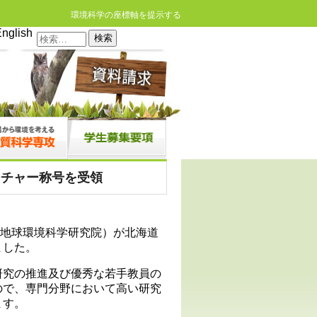
環境科学の座標軸を提示する
nglish
検
索:
ーチャー称号を受領
地球環境科学研究院）が北海道
ました。
研究の推進及び優秀な若手教員の
ので、専門分野において高い研究
ます。