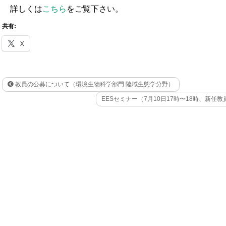
詳しくは
こちら
をご覧下さい。
共有:
X
教員の公募について（環境生物科学部門 陸域生態学分野）
EESセミナー（7月10日17時〜18時、新