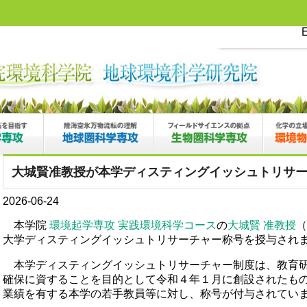
E
大城賢准教授が本学ディスティングイッシュトリサ
2026-06-24
本学院
環境起学専攻 実践環境科学コース
の
大城賢 准教授
（
大学ディスティングイッシュトリサーチャー称号を授与され
本学ディスティングイッシュトリサーチャー制度は、教育
確保に資することを目的として令和４年１月に創設されたも
業績を有する本学の若手教員等に対し、称号が付与されてい