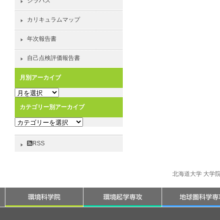
シラバス
カリキュラムマップ
年次報告書
自己点検評価報告書
月別アーカイブ
月
別
カテゴリー別アーカイブ
ア
カ
ー
テ
カ
ゴ
イ
RSS
リ
ブ
ー
別
北海道大学 大学
ア
ー
カ
イ