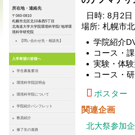
所在地・連絡先
日時: 8月2日 
〒060-0810
札幌市北区北10条西5丁目
場所: 札幌市北
北海道大学大学院環境科学院/ 地球環
境科学研究院
学院紹介D
【問い合わせ先・相談先】
コース・課
入学希望の皆様へ
実験・体験
学生募集要項
コース・研
環境科学院説明会
ポスター
環境科学院について
学院紹介パンフレット
関連企画
教員紹介
北大祭参加企
修了生の進路