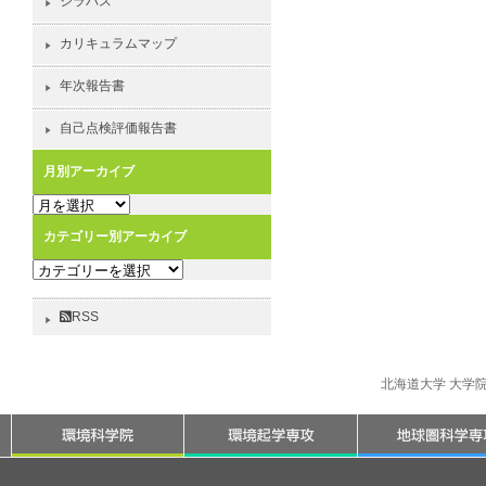
シラバス
カリキュラムマップ
年次報告書
自己点検評価報告書
月別アーカイブ
月
別
カテゴリー別アーカイブ
ア
カ
ー
テ
カ
ゴ
イ
RSS
リ
ブ
ー
別
北海道大学 大学
ア
ー
カ
イ