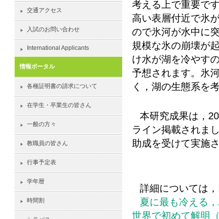
考える上で重要で
交通アクセス
高い表層付近で氷
入試のお問い合わせ
ので氷河が水中に
規模な氷の崩壊が
International Applicants
け水が湖を冷やす
情報ポータル
予想されます。氷
く，湖の生態系を
各種証明書の請求について
在学生・卒業生の皆さん
本研究成果は，
20
一般の方々
ライン掲載されま
助成を受けて実施
教職員の皆さん
行事予定表
学年暦
詳細については，
夏に最も冷える，
時間割
世界で初めて解明（