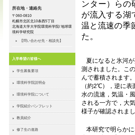
ンター）らの
所在地・連絡先
が流入する湖
〒060-0810
札幌市北区北10条西5丁目
温と流速の季
北海道大学大学院環境科学院/ 地球環
境科学研究院
た。
【問い合わせ先・相談先】
入学希望の皆様へ
夏になると氷河が
測されました。こ
学生募集要項
んで蓄積されます
環境科学院説明会
（約
2
℃），逆に表
水の流速，気温・
環境科学院について
される一方で，大
学院紹介パンフレット
様子が確認されま
教員紹介
本研究で明らかに
修了生の進路