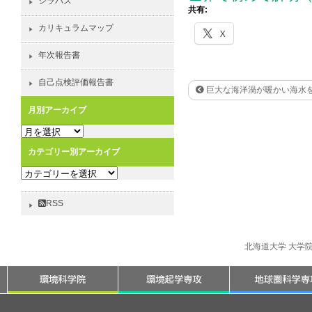
シラバス
共有:
カリキュラムマップ
X
年次報告書
自己点検評価報告書
巨大な海洋渦が暖かい海水
月別アーカイブ
月
別
カテゴリー別アーカイブ
ア
カ
ー
テ
カ
ゴ
イ
RSS
リ
ブ
ー
別
北海道大学 大学
ア
ー
カ
イ