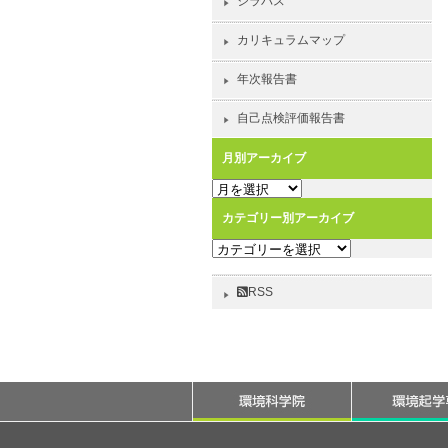
シラバス
カリキュラムマップ
年次報告書
自己点検評価報告書
月別アーカイブ
月
別
カテゴリー別アーカイブ
ア
カ
ー
テ
カ
ゴ
イ
RSS
リ
ブ
ー
別
ア
ー
カ
イ