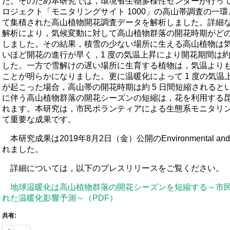
た。そのため本研究では，環境省生物多様性センターが行っ
ロジェクト「モニタリングサイト 1000」の高山帯調査の一
て集積された高山植物開花調査データを解析しました。詳細
解析により，気候変動に対して高山植物群落の開花時期がど
しました。その結果，積雪の少ない場所に生える高山植物は
いほど開花の進行が早く，1 度の気温上昇により開花期間は約
した。一方で雪解けの遅い場所に生育する植物は，気温より
ことが明らかになりました。更に温暖化によって 1 度の気温上
が起こった場合，高山帯の開花時期は約 5 日間短縮されると
に伴う高山植物群落の開花シーズンの短縮は，花を利用する
れます。本研究は，市民ボランティアによる生態系モニタリ
て重要な成果です。
本研究成果は2019年8月2日（金）公開のEnvironmental and Ex
れました。
詳細については，以下のプレスリリースをご覧ください。
地球温暖化は高山植物群落の開花シーズンを短縮する～市
れた温暖化影響予測～（PDF）
共有: