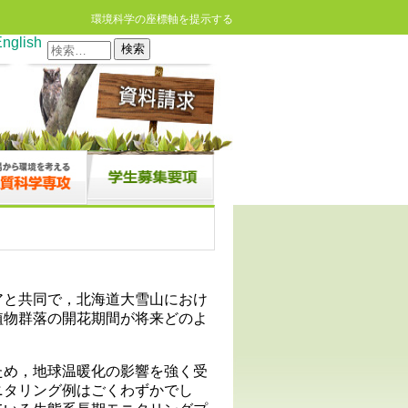
環境科学の座標軸を提示する
nglish
検
索:
る
アと共同で，北海道大雪山におけ
植物群落の開花期間が将来どのよ
ため，地球温暖化の影響を強く受
ニタリング例はごくわずかでし