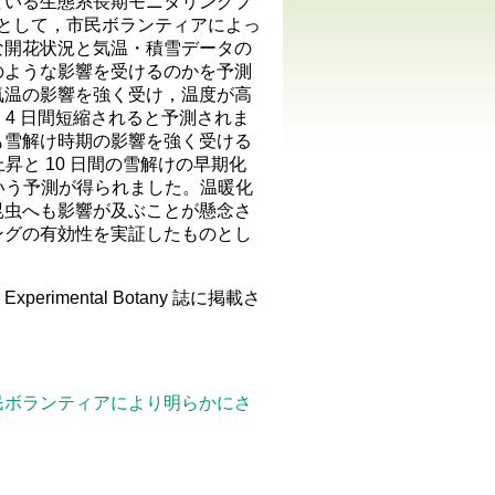
ている生態系長期モニタリングプ
環として，市民ボランティアによっ
な開花状況と気温・積雪データの
のような影響を受けるのかを予測
気温の影響を強く受け，温度が高
 4 日間短縮されると予測されま
も雪解け時期の影響を強く受ける
昇と 10 日間の雪解けの早期化
いう予測が得られました。温暖化
昆虫へも影響が及ぶことが懸念さ
ングの有効性を実証したものとし
perimental Botany 誌に掲載さ
民ボランティアにより明らかにさ