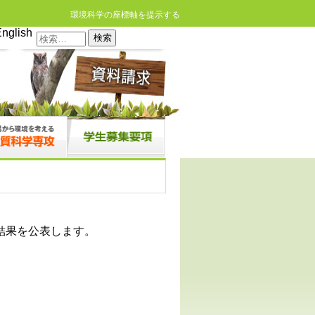
環境科学の座標軸を提示する
nglish
検
索:
結果を公表します。