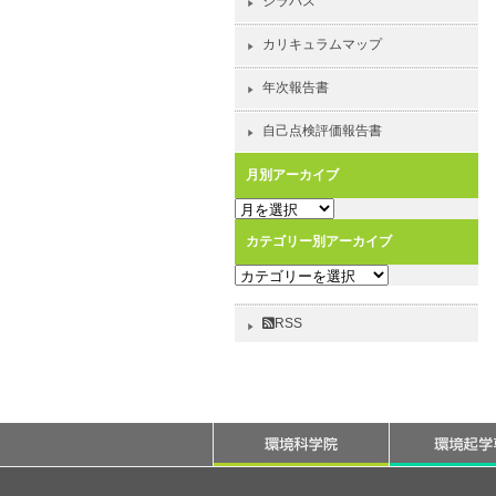
シラバス
カリキュラムマップ
年次報告書
自己点検評価報告書
月別アーカイブ
月
別
カテゴリー別アーカイブ
ア
カ
ー
テ
カ
ゴ
イ
RSS
リ
ブ
ー
別
ア
ー
カ
イ