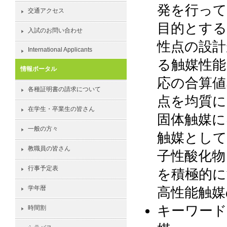
発を行って
交通アクセス
目的とする
入試のお問い合わせ
性点の設計
International Applicants
る触媒性能
情報ポータル
応の合算値
各種証明書の請求について
点を均質
在学生・卒業生の皆さん
固体触媒に
一般の方々
触媒として
教職員の皆さん
子性酸化物
行事予定表
を積極的
高性能触媒
学年暦
キーワード
時間割