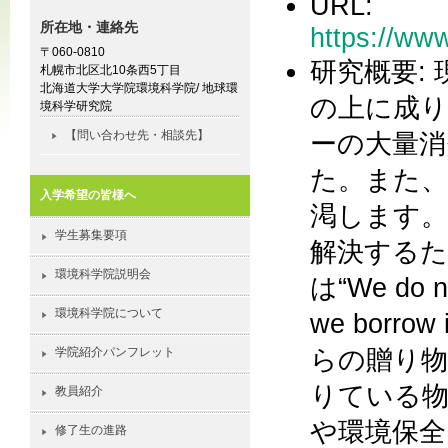
URL:
所在地・連絡先
https://www
〒060-0810
研究概要:
札幌市北区北10条西5丁目
北海道大学大学院環境科学院/ 地球環
の上に成
境科学研究院
ーの大量消
【問い合わせ先・相談先】
た。また、
入学希望の皆様へ
渇します。
学生募集要項
解決する
環境科学院説明会
は“We do not
環境科学院について
we borro
らの贈り物
学院紹介パンフレット
りている物
教員紹介
や環境保全
修了生の進路