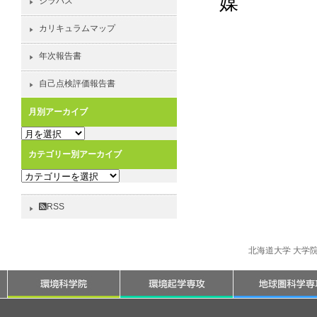
媒
シラバス
カリキュラムマップ
年次報告書
自己点検評価報告書
月別アーカイブ
月
別
カテゴリー別アーカイブ
ア
カ
ー
テ
カ
ゴ
イ
RSS
リ
ブ
ー
別
北海道大学 大学
ア
ー
カ
イ