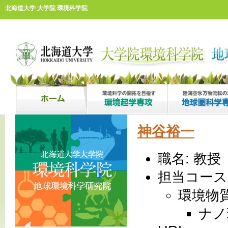
北海道大学 大学院 環境科学院
神谷裕一
職名: 教授
担当コース
環境物
ナノ