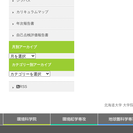
シラバス
カリキュラムマップ
年次報告書
自己点検評価報告書
月別アーカイブ
月
別
カテゴリー別アーカイブ
ア
カ
ー
テ
カ
ゴ
イ
RSS
リ
ブ
ー
別
北海道大学 大学
ア
ー
カ
イ