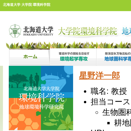
北海道大学 大学院 環境科学院
星野洋一郎
職名: 教授
担当コース
生物圏
耕地