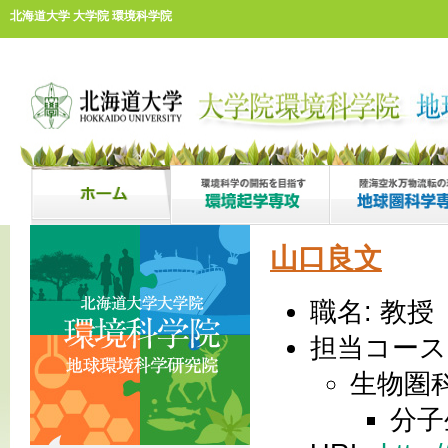
北海道大学 大学院 環境科学院
山口良文
職名: 教授
担当コース
生物圏
分子