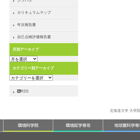
シラバス
カリキュラムマップ
年次報告書
自己点検評価報告書
月別アーカイブ
月
別
カテゴリー別アーカイブ
ア
カ
ー
テ
カ
ゴ
イ
RSS
リ
ブ
ー
別
北海道大学 大学
ア
ー
カ
イ