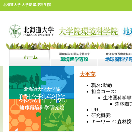
北海道大学 大学院 環境科学院
大平充
職名: 助教
担当コース:
生物圏科学専
森林圏
URL:
研究概要:
キーワード: 森林撹