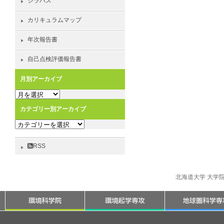
シラバス
カリキュラムマップ
年次報告書
自己点検評価報告書
月別アーカイブ
月
別
カテゴリー別アーカイブ
ア
カ
ー
テ
カ
ゴ
イ
RSS
リ
ブ
ー
別
北海道大学 大学
ア
ー
カ
イ