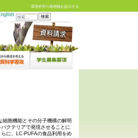
環境科学の座標軸を提示する
nglish
検
索:
応的な細胞機能とその分子機構の解明
子をバクテリアで発現させることに
らに、LC-PUFAの食品利用をめ