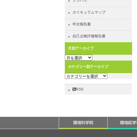
シラバス
カリキュラムマップ
年次報告書
自己点検評価報告書
月別アーカイブ
月
別
カテゴリー別アーカイブ
ア
カ
ー
テ
カ
ゴ
イ
RSS
リ
ブ
ー
別
ア
ー
カ
イ