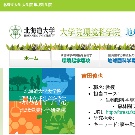
北海道大学 大学院 環境科学院
吉田俊也
職名: 教授
担当コース:
生物圏科学専
森林圏
URL:
http://forest
研究概要:
キーワード: 森林動