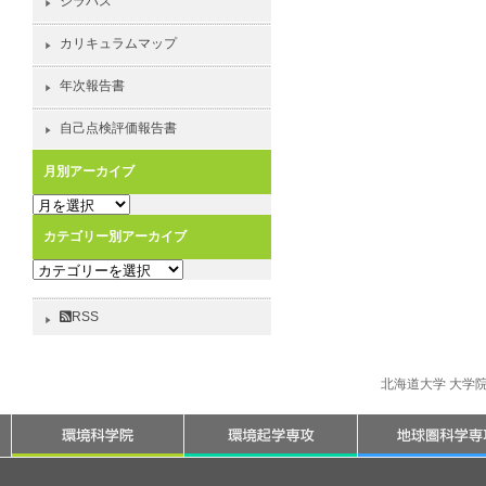
シラバス
カリキュラムマップ
年次報告書
自己点検評価報告書
月別アーカイブ
月
別
カテゴリー別アーカイブ
ア
カ
ー
テ
カ
ゴ
イ
RSS
リ
ブ
ー
別
北海道大学 大学
ア
ー
カ
イ