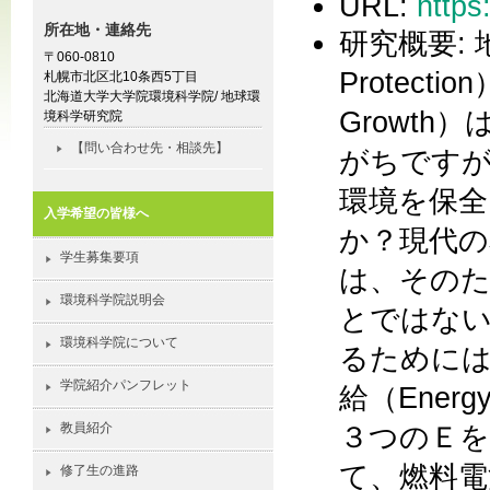
URL:
https
所在地・連絡先
研究概要: 
〒060-0810
Protect
札幌市北区北10条西5丁目
北海道大学大学院環境科学院/ 地球環
Growt
境科学研究院
【問い合わせ先・相談先】
がちですが
環境を保
入学希望の皆様へ
か？現代の
学生募集要項
は、その
環境科学院説明会
とではな
環境科学院について
るために
学院紹介パンフレット
給（Ener
３つのＥ
教員紹介
て、燃料電
修了生の進路