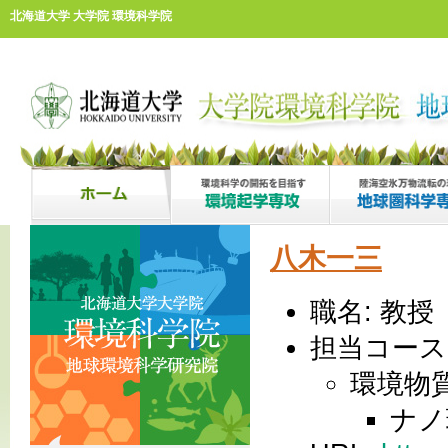
北海道大学 大学院 環境科学院
八木一三
職名: 教授
担当コース
環境物
ナノ