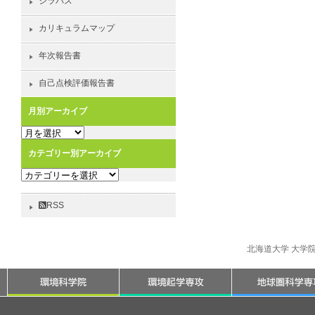
シラバス
カリキュラムマップ
年次報告書
自己点検評価報告書
月別アーカイブ
月
別
カテゴリー別アーカイブ
ア
カ
ー
テ
カ
ゴ
イ
RSS
リ
ブ
ー
別
北海道大学 大学
ア
ー
カ
イ