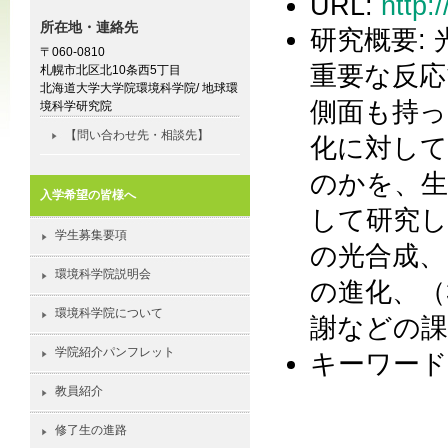
URL:
http:
所在地・連絡先
研究概要:
〒060-0810
重要な反応
札幌市北区北10条西5丁目
北海道大学大学院環境科学院/ 地球環
側面も持
境科学研究院
【問い合わせ先・相談先】
化に対し
のかを、生
入学希望の皆様へ
して研究し
学生募集要項
の光合成、
環境科学院説明会
の進化、（
環境科学院について
謝などの
学院紹介パンフレット
キーワード
教員紹介
修了生の進路