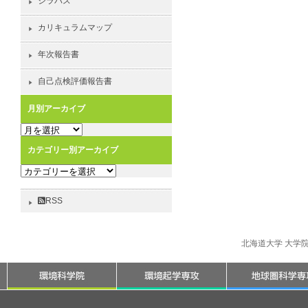
シラバス
カリキュラムマップ
年次報告書
自己点検評価報告書
月別アーカイブ
月
別
カテゴリー別アーカイブ
ア
カ
ー
テ
カ
ゴ
イ
RSS
リ
ブ
ー
別
北海道大学 大学
ア
ー
カ
イ