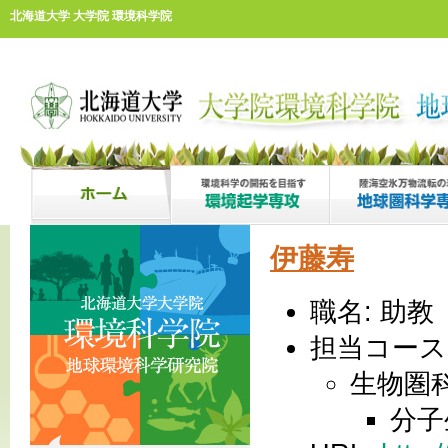
北海道大学 大学院 環境科学院
伊藤寿
職名: 助教
担当コース
生物圏
分子