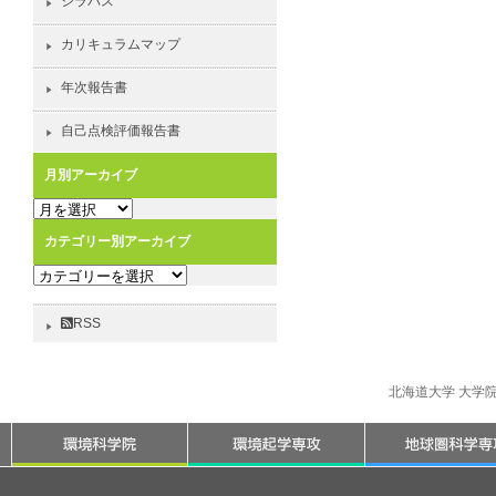
シラバス
カリキュラムマップ
年次報告書
自己点検評価報告書
月別アーカイブ
月
別
カテゴリー別アーカイブ
ア
カ
ー
テ
カ
ゴ
イ
RSS
リ
ブ
ー
別
北海道大学 大学
ア
ー
カ
イ