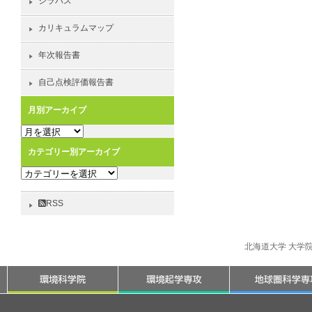
シラバス
カリキュラムマップ
年次報告書
自己点検評価報告書
月別アーカイブ
月
別
カテゴリー別アーカイブ
ア
カ
ー
テ
カ
ゴ
イ
RSS
リ
ブ
ー
別
北海道大学 大学
ア
ー
カ
イ