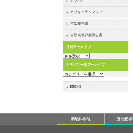
シラバス
カリキュラムマップ
年次報告書
自己点検評価報告書
月別アーカイブ
月
別
カテゴリー別アーカイブ
ア
カ
ー
テ
カ
ゴ
イ
RSS
リ
ブ
ー
別
ア
ー
カ
イ