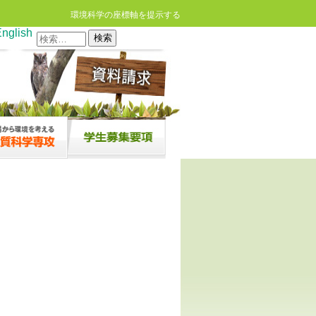
環境科学の座標軸を提示する
nglish
検
索: