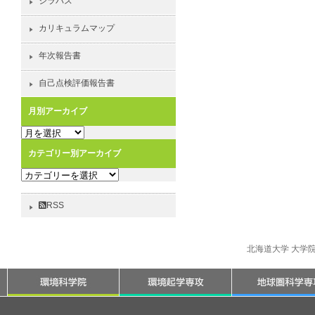
シラバス
カリキュラムマップ
年次報告書
自己点検評価報告書
月別アーカイブ
月
別
カテゴリー別アーカイブ
ア
カ
ー
テ
カ
ゴ
イ
RSS
リ
ブ
ー
別
北海道大学 大学
ア
ー
カ
イ