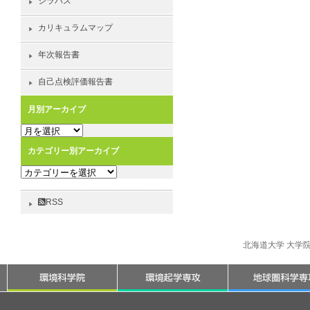
シラバス
カリキュラムマップ
年次報告書
自己点検評価報告書
月別アーカイブ
月
別
カテゴリー別アーカイブ
ア
カ
ー
テ
カ
ゴ
イ
RSS
リ
ブ
ー
別
北海道大学 大学
ア
ー
カ
イ