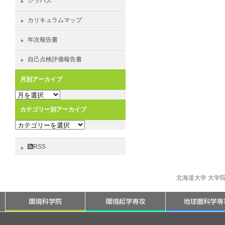
シラバス
カリキュラムマップ
年次報告書
自己点検評価報告書
月別アーカイブ
月
別
カテゴリー別アーカイブ
ア
カ
ー
テ
カ
ゴ
イ
RSS
リ
ブ
ー
別
北海道大学 大学
ア
ー
カ
イ