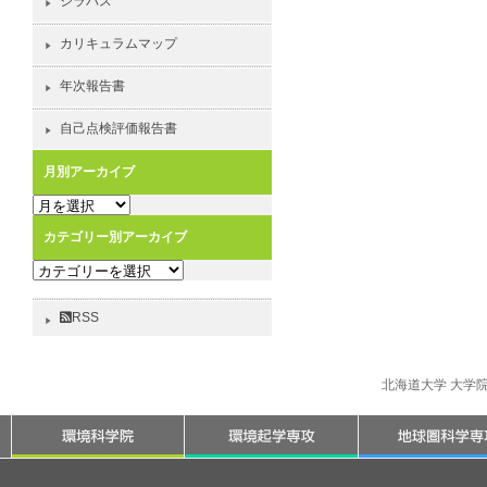
シラバス
カリキュラムマップ
年次報告書
自己点検評価報告書
月別アーカイブ
月
別
カテゴリー別アーカイブ
ア
カ
ー
テ
カ
ゴ
イ
RSS
リ
ブ
ー
別
北海道大学 大学
ア
ー
カ
イ