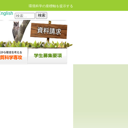
環境科学の座標軸を提示する
nglish
検
索: