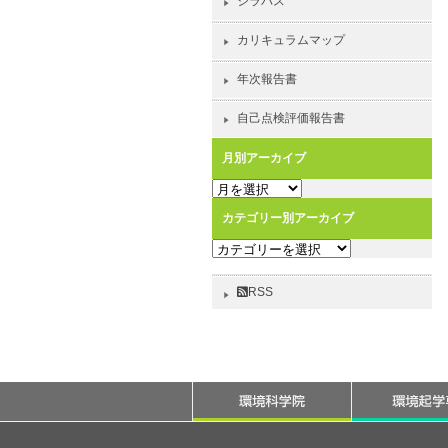
シラバス
カリキュラムマップ
年次報告書
自己点検評価報告書
月別アーカイブ
月
別
カテゴリー別アーカイブ
ア
カ
ー
テ
カ
ゴ
イ
RSS
リ
ブ
ー
別
ア
ー
カ
イ