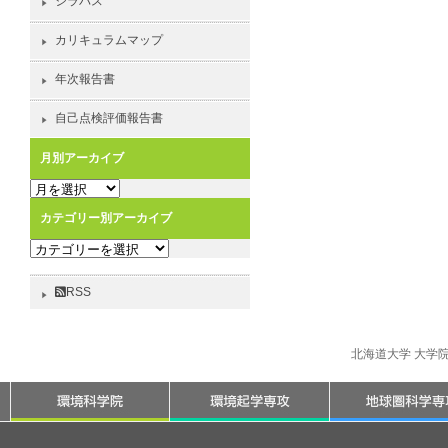
シラバス
カリキュラムマップ
年次報告書
自己点検評価報告書
月別アーカイブ
月
別
カテゴリー別アーカイブ
ア
カ
ー
テ
カ
ゴ
イ
RSS
リ
ブ
ー
別
北海道大学 大学
ア
ー
カ
イ