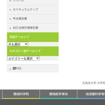
シラバス
カリキュラムマップ
年次報告書
自己点検評価報告書
月別アーカイブ
月
別
カテゴリー別アーカイブ
ア
カ
ー
テ
カ
ゴ
イ
RSS
リ
ブ
ー
別
北海道大学 大学
ア
ー
カ
イ