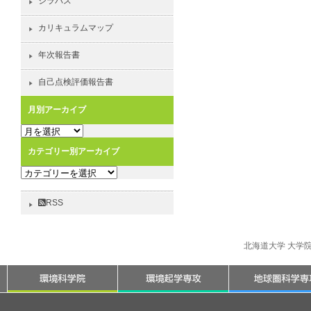
シラバス
カリキュラムマップ
年次報告書
自己点検評価報告書
月別アーカイブ
月
別
カテゴリー別アーカイブ
ア
カ
ー
テ
カ
ゴ
イ
RSS
リ
ブ
ー
別
北海道大学 大学
ア
ー
カ
イ