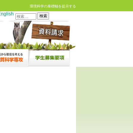
環境科学の座標軸を提示する
nglish
検
索: