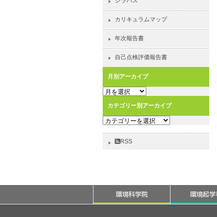
シラバス
カリキュラムマップ
年次報告書
自己点検評価報告書
月別アーカイブ
月
別
カテゴリー別アーカイブ
ア
カ
ー
テ
カ
ゴ
イ
RSS
リ
ブ
ー
別
ア
ー
カ
イ