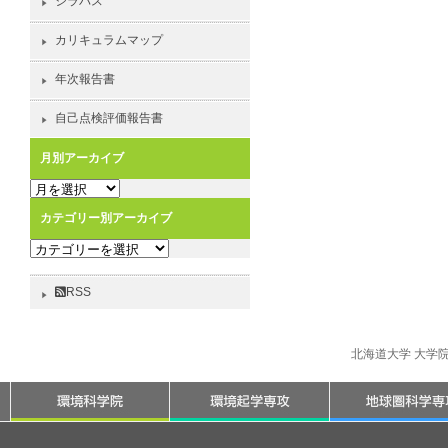
シラバス
カリキュラムマップ
年次報告書
自己点検評価報告書
月別アーカイブ
月
別
カテゴリー別アーカイブ
ア
カ
ー
テ
カ
ゴ
イ
RSS
リ
ブ
ー
別
北海道大学 大学
ア
ー
カ
イ