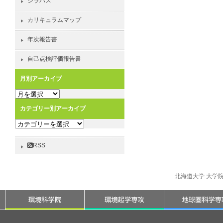
シラバス
カリキュラムマップ
年次報告書
自己点検評価報告書
月別アーカイブ
月
別
カテゴリー別アーカイブ
ア
カ
ー
テ
カ
ゴ
イ
RSS
リ
ブ
ー
別
北海道大学 大学
ア
ー
カ
イ