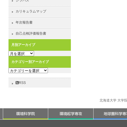
シラバス
カリキュラムマップ
年次報告書
自己点検評価報告書
月別アーカイブ
月
別
カテゴリー別アーカイブ
ア
カ
ー
テ
カ
ゴ
イ
RSS
リ
ブ
ー
別
北海道大学 大学
ア
ー
カ
イ