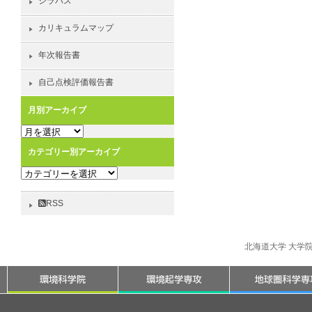
シラバス
カリキュラムマップ
年次報告書
自己点検評価報告書
月別アーカイブ
月
別
カテゴリー別アーカイブ
ア
カ
ー
テ
カ
ゴ
イ
RSS
リ
ブ
ー
別
北海道大学 大学
ア
ー
カ
イ