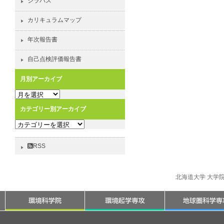
シラバス
カリキュラムマップ
年次報告書
自己点検評価報告書
月別アーカイブ
月
別
カテゴリー別アーカイブ
ア
カ
ー
テ
カ
ゴ
イ
RSS
リ
ブ
ー
別
北海道大学 大学
ア
ー
カ
イ